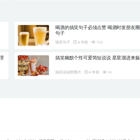
喝酒的搞笑句子必须点赞 喝酒时发朋友
句子
搞笑句子
6 年前
516
理
搞笑幽默个性可爱简短说说 星星溜进来
搞笑说说带图片
6 年前
34