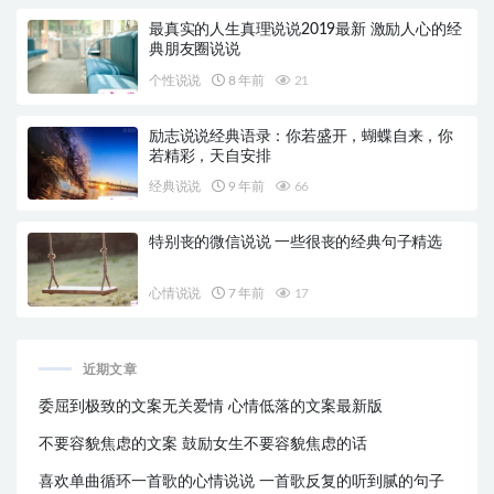
最真实的人生真理说说2019最新 激励人心的经
典朋友圈说说
个性说说
8 年前
21
励志说说经典语录：你若盛开，蝴蝶自来，你
若精彩，天自安排
经典说说
9 年前
66
特别丧的微信说说 一些很丧的经典句子精选
心情说说
7 年前
17
近期文章
委屈到极致的文案无关爱情 心情低落的文案最新版
不要容貌焦虑的文案 鼓励女生不要容貌焦虑的话
喜欢单曲循环一首歌的心情说说 一首歌反复的听到腻的句子