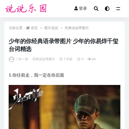
登录
全部
当前位置：
首页
图片说说
经典说说带图片
少年的你经典语录带图片 少年的你易烊千玺
台词精选
二年一班
经典说说带图片
7 年前
0
86
1.你往前走，我一定在你后面