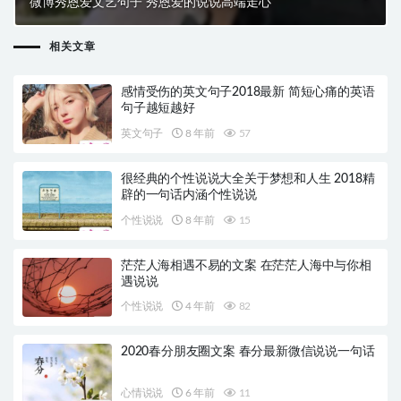
微博秀恩爱文艺句子 秀恩爱的说说高端走心
相关文章
感情受伤的英文句子2018最新 简短心痛的英语
句子越短越好
英文句子
8 年前
57
很经典的个性说说大全关于梦想和人生 2018精
辟的一句话内涵个性说说
个性说说
8 年前
15
茫茫人海相遇不易的文案 在茫茫人海中与你相
遇说说
个性说说
4 年前
82
2020春分朋友圈文案 春分最新微信说说一句话
心情说说
6 年前
11