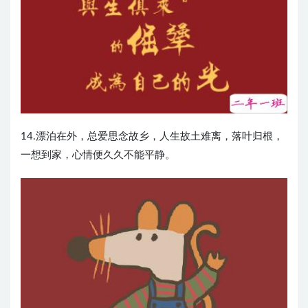
14.漂泊在外，总爱思念故乡，人生故土难离，落叶归根，
一想到家，心情便久久不能平静。