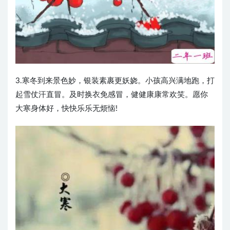
3.寒冬到来景色妙，银装素裹更妖娆。小孩高兴满地跑，打
起雪仗汗直冒。及时换衣免感冒，健健康康常欢笑。愿你
大寒身体好，快快乐乐无烦恼!