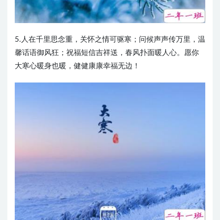
5.人在千里思念重，关怀之情可驱寒；问候声声传万里，温
馨话语御风狂；祝福短信吉祥送，春风扑面暖人心。愿你
大寒心暖身也暖，健健康康幸福无边！