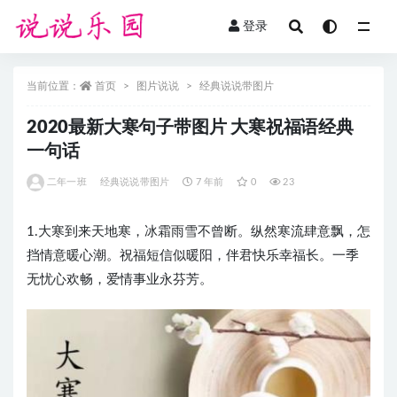
登录
全部
当前位置：
首页
图片说说
经典说说带图片
2020最新大寒句子带图片 大寒祝福语经典
一句话
二年一班
经典说说带图片
7 年前
0
23
1.大寒到来天地寒，冰霜雨雪不曾断。纵然寒流肆意飘，怎
挡情意暖心潮。祝福短信似暖阳，伴君快乐幸福长。一季
无忧心欢畅，爱情事业永芬芳。