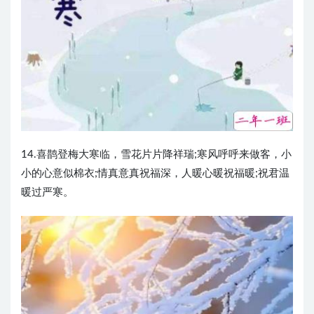
14.喜鹊登梅大寒临，雪花片片降祥瑞;寒风呼呼来做客，小
小的心意似棉衣;情真意真祝福深，人暖心暖祝福暖;祝君温
暖过严寒。