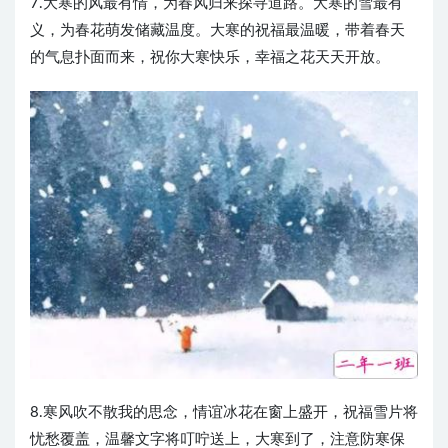
7.大寒的风最有情，为春风归来探寻道路。大寒的雪最有
义，为春花萌发储藏温度。大寒的祝福最温暖，带着春天
的气息扑面而来，祝你大寒快乐，幸福之花天天开放。
8.寒风吹不散我的思念，情谊冰花在窗上盛开，祝福雪片将
忧愁覆盖，温馨文字将叮咛送上，大寒到了，注意防寒保