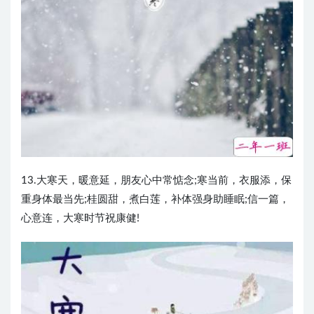
13.大寒天，暖意延，朋友心中常惦念;寒当前，衣服添，保
重身体最当先;桂圆甜，煮白莲，补体强身助睡眠;信一篇，
心意连，大寒时节祝康健!