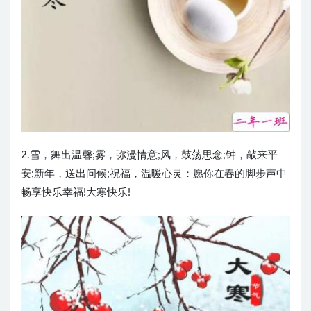
2.雪，舞出温馨;雾，弥漫情意;风，鼓荡思念;钟，敲来平
安;新年，送出问候;祝福，温暖心灵：愿你在春的脚步声中
畅享快乐幸福!大寒快乐!