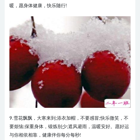
暖，愿身体健康，快乐随行!
9.雪花飘飘，大寒来到;添衣加帽，不要感冒;快乐微笑，不
要烦恼;保重身体，锻炼别少;遮风避雨，温暖安好。愿好运
与你相依相靠，健康伴你每分每秒!