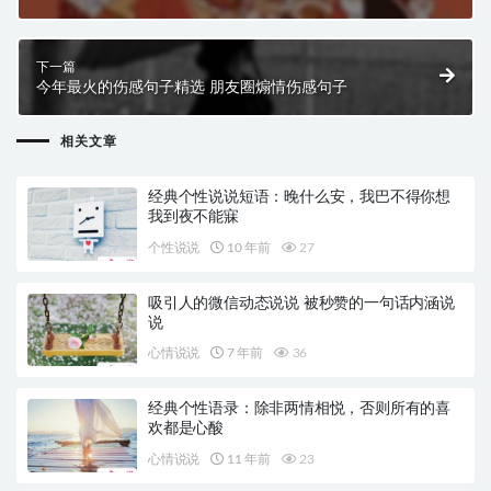
下一篇
今年最火的伤感句子精选 朋友圈煽情伤感句子
相关文章
经典个性说说短语：晚什么安，我巴不得你想
我到夜不能寐
个性说说
10 年前
27
吸引人的微信动态说说 被秒赞的一句话内涵说
说
心情说说
7 年前
36
经典个性语录：除非两情相悦，否则所有的喜
欢都是心酸
心情说说
11 年前
23