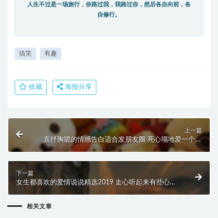
人生不过是一场旅行，你路过我，我路过你，然后各自向前，各
自修行。
搞笑
有趣
收藏
海报分享
上一篇
直抒胸臆的情感告白适合发朋友圈 死心塌地爱一个人
的表白句子大全
下一篇
女生都喜欢的爱情说说精选2019 走心听起来有些心疼
的爱情句子
相关文章