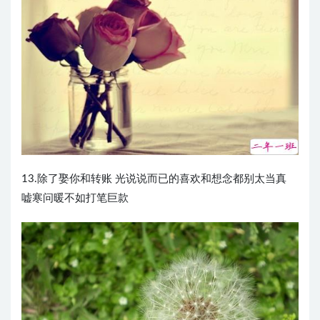
13.除了娶你和转账 光说说而已的喜欢和想念都别太当真
嘘寒问暖不如打笔巨款