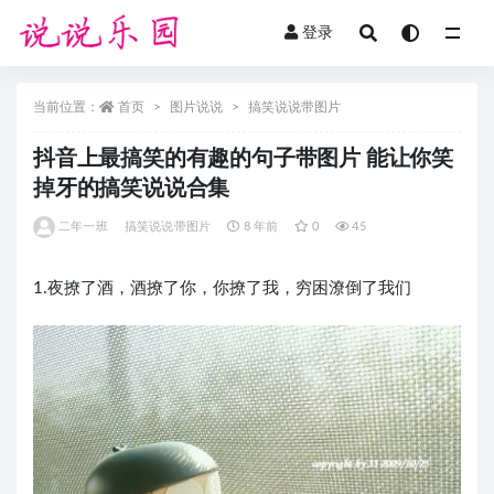
登录
全部
当前位置：
首页
图片说说
搞笑说说带图片
抖音上最搞笑的有趣的句子带图片 能让你笑
掉牙的搞笑说说合集
二年一班
搞笑说说带图片
8 年前
0
45
1.夜撩了酒，酒撩了你，你撩了我，穷困潦倒了我们 ​​​​