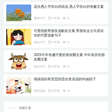
适合愚人节告白的说说 愚人节告白的有趣文案
爱情句子
5 年前
16
可爱的跟男朋友道歉的文案 男朋友会立马原谅
你的可爱道歉句子
搞笑句子
5 年前
15
2021牛年有趣可爱的朋友圈文案 牛年喜庆的朋
友圈文案
励志句子
6 年前
57
很搞笑的有意思的适合发说说的内涵段子
搞笑说说
8 年前
38
近期文章