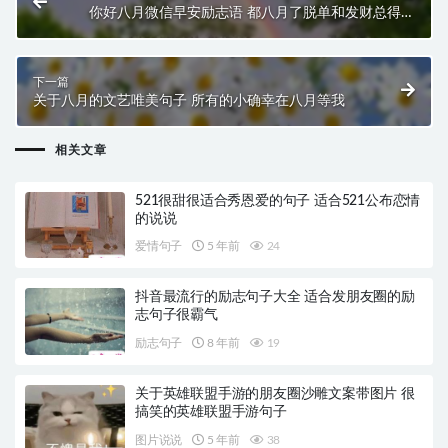
你好八月微信早安励志语 都八月了脱单和发财总得有
一个吧
下一篇
关于八月的文艺唯美句子 所有的小确幸在八月等我
相关文章
521很甜很适合秀恩爱的句子 适合521公布恋情
的说说
爱情句子
5 年前
24
抖音最流行的励志句子大全 适合发朋友圈的励
志句子很霸气
励志句子
8 年前
19
关于英雄联盟手游的朋友圈沙雕文案带图片 很
搞笑的英雄联盟手游句子
图片说说
5 年前
38