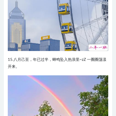
15.八月己至，年已过半，蝉鸣坠入热浪里~zZ 一圈圈荡漾
开来。