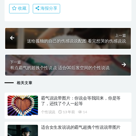
收藏
海报分享
上一篇
送给孤独的自己的伤感说说配图 看完想哭的伤感说说
下一篇
有点霸气的超拽个性说说 适合00后发空间的个性说说
相关文章
霸气说说带图片：你说会等我回来，你是等
了，还找了个人一起等
个性说说
13 年前
14
适合女生发说说的霸气超拽个性说说带图片