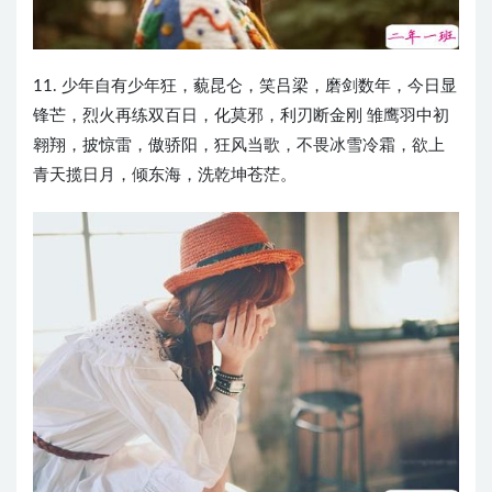
11. 少年自有少年狂，藐昆仑，笑吕梁，磨剑数年，今日显
锋芒，烈火再练双百日，化莫邪，利刃断金刚 雏鹰羽中初
翱翔，披惊雷，傲骄阳，狂风当歌，不畏冰雪冷霜，欲上
青天揽日月，倾东海，洗乾坤苍茫。