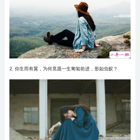
2. 你生而有翼，为何竟愿一生匍匐前进，形如虫蚁？