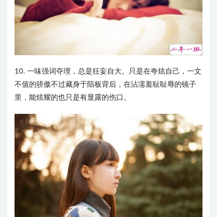
10. 一味强词夺理，总是狂妄自大。只是在夸炫自己，一文
不值的骄傲不过藏身于陌板背后，在沾濡羞耻耻辱的镜子
里，能炫耀的也只是有显露的伤口。