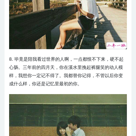
8. 毕竟是陪我看过世界的人啊，一点都恨不下来，硬不起
心肠。三年前的四月天，你在溪水里挽起裤腿笑的动人模
样，我想你一定记不得了。我都替你记得，不管以后你变
成什么样，你还是记忆里最初的你。