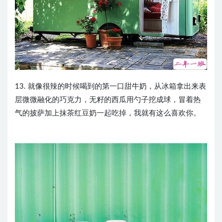
13. 就像很辣的时候喝到的第一口甜牛奶，从冰箱拿出来表
层微微融化的巧克力，无籽的西瓜用勺子挖成球，冒着热
气的披萨加上抹茶红豆奶一起吃掉，我就有这么喜欢你。