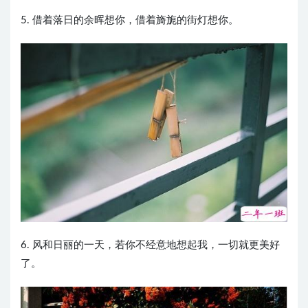
5. 借着落日的余晖想你，借着旖旎的街灯想你。
6. 风和日丽的一天，若你不经意地想起我，一切就更美好
了。