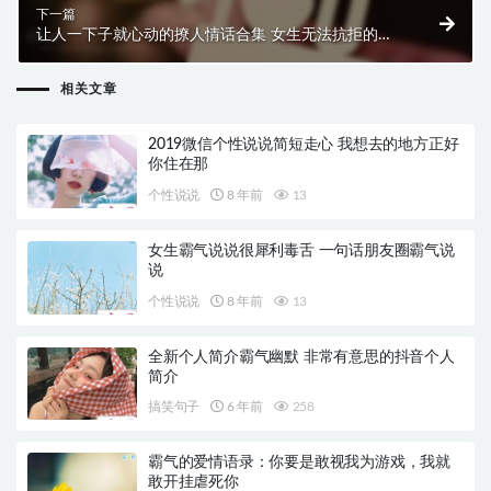
下一篇
让人一下子就心动的撩人情话合集 女生无法抗拒的撩
人情话
相关文章
2019微信个性说说简短走心 我想去的地方正好
你住在那
个性说说
8 年前
13
女生霸气说说很犀利毒舌 一句话朋友圈霸气说
说
个性说说
8 年前
13
全新个人简介霸气幽默 非常有意思的抖音个人
简介
搞笑句子
6 年前
258
霸气的爱情语录：你要是敢视我为游戏，我就
敢开挂虐死你