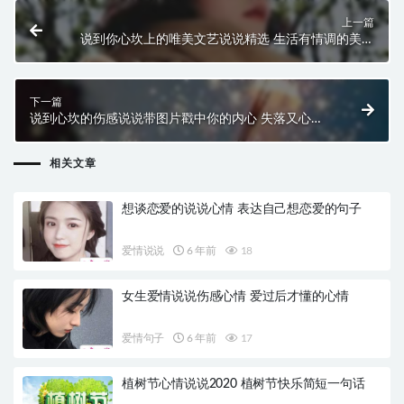
上一篇
说到你心坎上的唯美文艺说说精选 生活有情调的美句
发朋友圈的说说
下一篇
说到心坎的伤感说说带图片戳中你的内心 失落又心痛
发朋友圈说说精选
相关文章
想谈恋爱的说说心情 表达自己想恋爱的句子
爱情说说
6 年前
18
女生爱情说说伤感心情 爱过后才懂的心情
爱情句子
6 年前
17
植树节心情说说2020 植树节快乐简短一句话