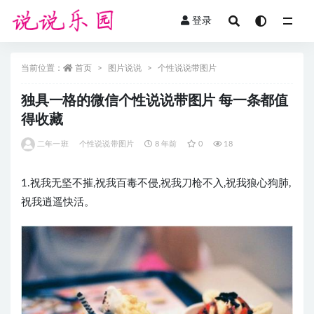
登录
全部
当前位置：
首页
图片说说
个性说说带图片
独具一格的微信个性说说带图片 每一条都值
得收藏
二年一班
个性说说带图片
8 年前
0
18
1.祝我无坚不摧,祝我百毒不侵,祝我刀枪不入,祝我狼心狗肺,
祝我逍遥快活。 ​​​​