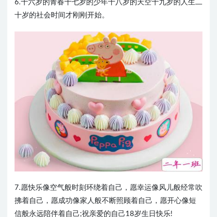
6.十六岁的青春十七岁的少年十八岁的天空十九岁的人生二
十岁的社会时间才刚刚开始。
7.愿快乐像空气般时刻环绕着自己，愿幸运像风儿般经常吹
拂着自己，愿成功像家人般不断照顾着自己，愿开心像短
信般永远陪伴着自己;祝亲爱的自己18岁生日快乐!