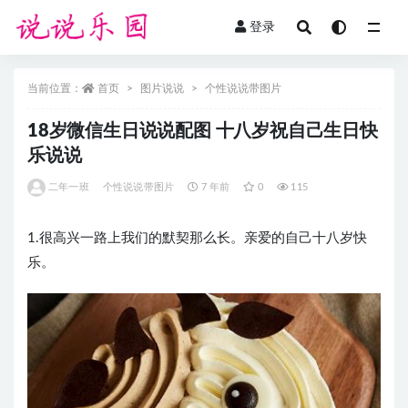
登录
全部
当前位置：
首页
图片说说
个性说说带图片
18岁微信生日说说配图 十八岁祝自己生日快
乐说说
二年一班
个性说说带图片
7 年前
0
115
1.很高兴一路上我们的默契那么长。亲爱的自己十八岁快
乐。