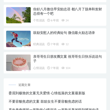
你好八月微信早安励志语 都八月了脱单和发财
总得有一个吧
个性说说
6 年前
24
鼓励安慰人的经典短句 微信最火励志语录
经典说说
7 年前
12
亲哥哥生日朋友圈文案 祝哥哥生日快乐说说句
子
心情说说
7 年前
104
近期文章
委屈到极致的文案无关爱情 心情低落的文案最新版
不要容貌焦虑的文案 鼓励女生不要容貌焦虑的话
喜欢单曲循环一首歌的心情说说 一首歌反复的听到腻的句子