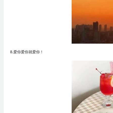
8.爱你爱你就爱你！