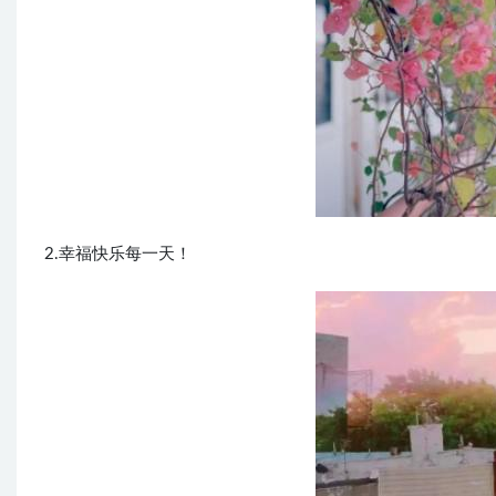
2.幸福快乐每一天！