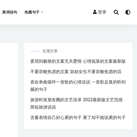
登录
美词佳句
伤感句子
近期文章
委屈到极致的文案无关爱情 心情低落的文案最新版
不要容貌焦虑的文案 鼓励女生不要容貌焦虑的话
喜欢单曲循环一首歌的心情说说 一首歌反复的听到
腻的句子
旅游时发朋友圈的文艺语录 2022最新版文艺范很
简短旅游说说
含蓄表情自己好心累的句子 累了却不能说累的句子