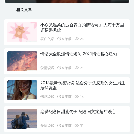
相关文章
小众又温柔的适合表白的情话句子 人海十万里
还是遇见你
表白的话
5 年前
28
情话大全浪漫情话短句 2021情话暖心短句
爱情说说
5 年前
91
2018最新伤感说说 适合分手失恋后的女生男生
发的说说
伤感说说
8 年前
16
恋爱纪念日甜蜜句子 纪念日文案超甜暖心
爱情说说
6 年前
55